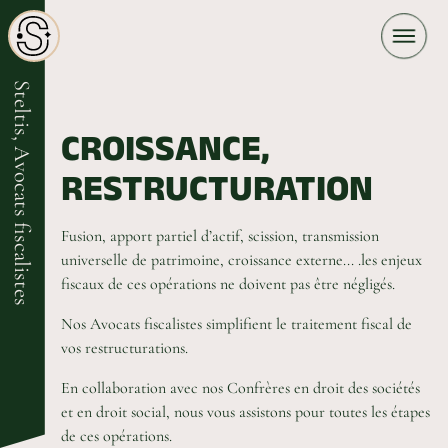
Steltis, Avocats fiscalistes
CROISSANCE,
RESTRUCTURATION
Fusion, apport partiel d’actif, scission, transmission
universelle de patrimoine, croissance externe... .les enjeux
fiscaux de ces opérations ne doivent pas être négligés.
Nos Avocats fiscalistes simplifient le traitement fiscal de
vos restructurations.
En collaboration avec nos Confrères en droit des sociétés
et en droit social, nous vous assistons pour toutes les étapes
de ces opérations.